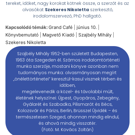
tereket, időket, nagy korokat kötnek össze, a szerzőt és az
olvasókat
Szekeres Nikoletta
szerkesztő,
irodalomszervező, PhD hallgató.
Kapcsolódó témák:
Grand Café
|
június 10.
|
Könyvbemutató
|
Magvető Kiadó
|
Szajbély Mihály
|
Szekeres Nikoletta
Szajbély Mihály 1952-ben született Budapesten,
1963 óta Szegeden él. Számos irodalomtörténeti
munka szerzője, mostani könyve azonban nem
tudományos munka: olvasmányosan megírt
„önélettörténetei” keresztül-kasul visznek térben és
időben,
megelevenedik a közel- és távolabbi múlt,
életének helyszínei: Újpest, Gyopáros, Zebegény,
Gyálarét és Szabadka, Pilismarót és Bécs,
Kolozsvár és Párizs, Berlin, Brüsszel Újvidék – és
természetesen Szeged, ahonnan mindig elindul,
és ahová mindig visszatér.
(Fotó: M. Kovács Zoltán)