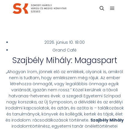
2026. június 10. 18:00
Grand Café
Szajbély Mihály: Magaspart
,,Ahogyan írom, jönnek elő az emlékek, olyanok is, amikről
nem is tudtam, hogy emlékszem még rájuk. Az ember
létrehozza önmagát, vagy legalábbis önmaga egyik
variánsát, igazán nem rossz.” Közel kerülnek a távoli
hatvanas-hetvenes évek: a szegedi Egyetemi Színpad
nagy korszaka, az Új Symposion, a délvidéki és az erdélyi
irodalmi kapcsolatok, és aztán, és azóta is – találkozások
és tanulmányok, könyvek és kollégák, kertek és tájak, élet
és irodalom: rácsodálkozások története.
Szajbély Mihály
irodalomtörténész, egyetemi tanár önélettörténetei