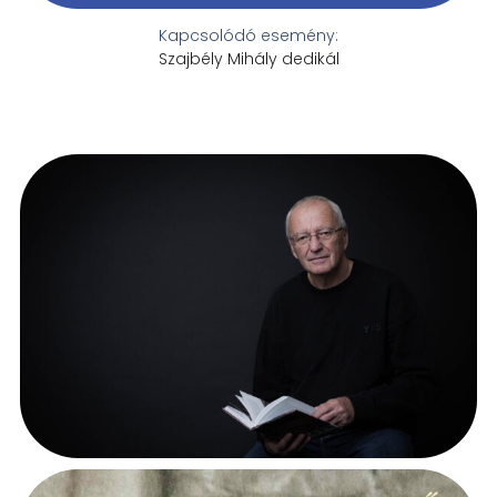
Kapcsolódó esemény:
Szajbély Mihály dedikál