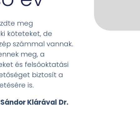
kezdte meg
ki köteteket, de
szép számmal vannak.
lennek meg, a
ket és felsőoktatási
etőséget biztosít a
etésére is.
. Sándor Klárával
Dr.