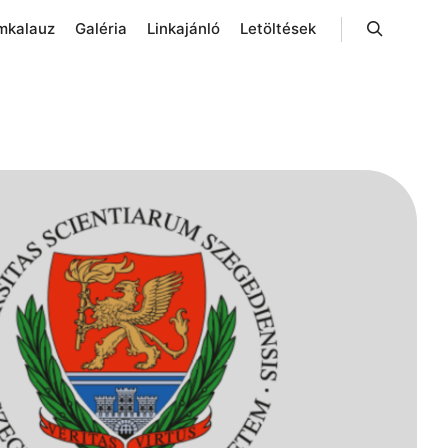
mkalauz
Galéria
Linkajánló
Letöltések