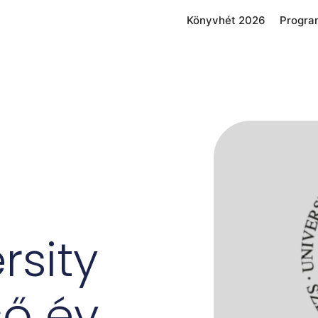
Könyvhét 2026
Progra
rsity
ső év