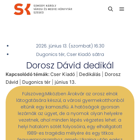
2026. június 13. (szombat) 16:30
Dugonics tér, Cser Kiadó sátra
Dorosz Dávid dedikál
Kapcsolódó témák:
Cser Kiadó
|
Dedikálás
|
Dorosz
Dávid
|
Dugonics tér
|
június 13.
Fülszöveg:Miközben Árokvár az orosz elnök
látogatására készül, a városi gyermekotthonból
eltűnik egy kamaszfiú. A hatóságok gyorsan
lezárnák az ügyet, de a nyomok olyan helyekre
vezetnek, ahol minden lépés végzetes lehet: a
helyi hatalom sötét folyosóira, egy elhallgatott
1989-es tragédia mélyére és egy titkos
fegyverprogramhoz, amely Ukrajna után egész