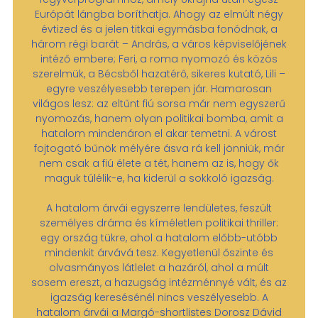
Európát lángba boríthatja. Ahogy az elmúlt négy
évtized és a jelen titkai egymásba fonódnak, a
három régi barát – András, a város képviselőjének
intéző embere; Feri, a roma nyomozó és közös
szerelmük, a Bécsből hazatérő, sikeres kutató, Lili –
egyre veszélyesebb terepen jár. Hamarosan
világos lesz: az eltűnt fiú sorsa már nem egyszerű
nyomozás, hanem olyan politikai bomba, amit a
hatalom mindenáron el akar temetni. A várost
fojtogató bűnök mélyére ásva rá kell jönniük, már
nem csak a fiú élete a tét, hanem az is, hogy ők
maguk túlélik-e, ha kiderül a sokkoló igazság.
A hatalom árvái egyszerre lendületes, feszült
személyes dráma és kíméletlen politikai thriller:
egy ország tükre, ahol a hatalom előbb-utóbb
mindenkit árvává tesz. Kegyetlenül őszinte és
olvasmányos látlelet a hazáról, ahol a múlt
sosem ereszt, a hazugság intézménnyé vált, és az
igazság keresésénél nincs veszélyesebb. A
hatalom árvái a Margó-shortlistes Dorosz Dávid