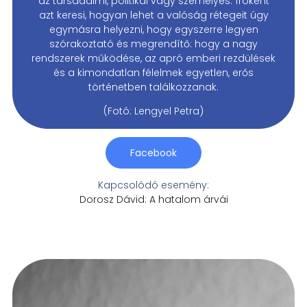
az társadalmi, politikai vagy személyes. Íróként
azt keresi, hogyan lehet a valóság rétegeit úgy
egymásra helyezni, hogy egyszerre legyen
szórakoztató és megrendítő: hogy a nagy
rendszerek működése, az apró emberi rezdülések
és a kimondatlan félelmek egyetlen, erős
történetben találkozzanak.
(Fotó: Lengyel Petra)
Facebook
Kapcsolódó esemény:
Dorosz Dávid: A hatalom árvái