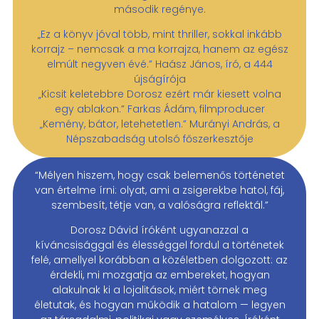
második regénye.
„Ez a könyv jóval több, mint thriller, sokkal inkább
korrajz – nemcsak a ma korrajza, hanem az egész
elmúlt negyven évé.” Haász János, író, a 444
újságírója
„Kicsit keletebbre Dorosz ezért már kiesett volna
egy ablakon.” Farkas Ádám, filmproducer
„Kemény, bátor, letehetetlen.” Murányi András, a
Népszabadság utolsó főszerkesztője
“Mélyen hiszem, hogy csak belemenős történetet
van értelme írni: olyat, ami a zsigerekbe hatol, fáj,
szembesít, tétje van, a valóságra reflektál.”
Dorosz Dávid íróként ugyanazzal a
kíváncsisággal és élességgel fordul a történetek
felé, amellyel korábban a közéletben dolgozott: az
érdekli, mi mozgatja az embereket, hogyan
alakulnak ki a lojalitások, miért törnek meg
életutak, és hogyan működik a hatalom — legyen