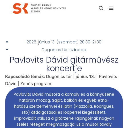
2026. június 13. (szombat) 20:30-21:30
Dugonics tér, színpad
Pavlovits Dávid gitárművész
koncertje
Kapcsolódó témák:
Dugonics tér
|
június 13.
|
Pavlovits
Dávid
|
Zenés program
Pavlovits Dávid műsora a komoly és a könnyűzene
határán mozog. Saját, balkán és egyéb etno-
hatású szerzeményei és latin (Piazzolla, Rodriguez,
stb) átdolgozásai és looperrel kiegészített,
improvizált stílusa a gitárzene rajongóinak nagyon
széles rétegét megmozgatja. Ez a műsor tavaly