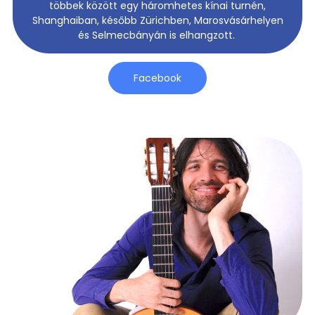
többek között egy háromhetes kínai turnén,
Shanghaiban, később Zürichben, Marosvásárhelyen
és Selmecbányán is elhangzott.
Facebook