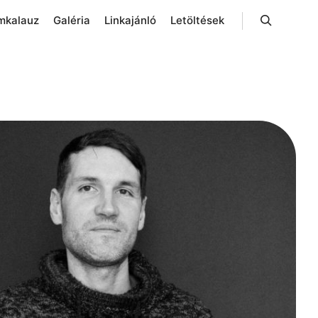
mkalauz
Galéria
Linkajánló
Letöltések