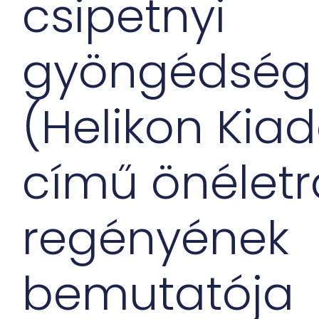
csipetnyi
gyöngédség
(Helikon Kia
című önéletra
regényének
bemutatója