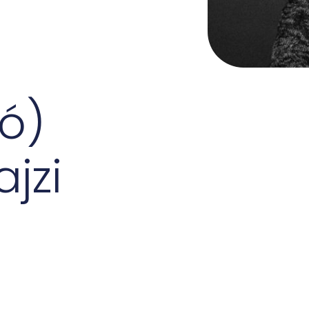
dó)
jzi