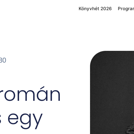
Könyvhét 2026
Progra
:30
 román
s egy