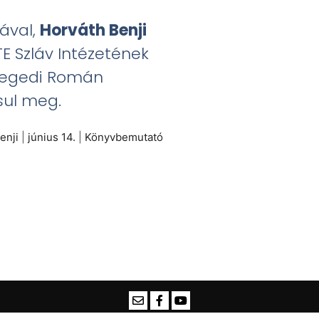
jával,
Horváth Benji
ZTE Szláv Intézetének
Szegedi Román
sul meg.
enji
|
június 14.
|
Könyvbemutató