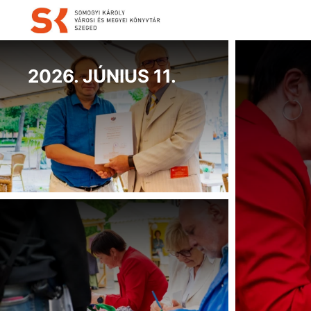
2026.
június
2026. JÚNIUS 11.
11.
2026.
JÚNIUS
11.