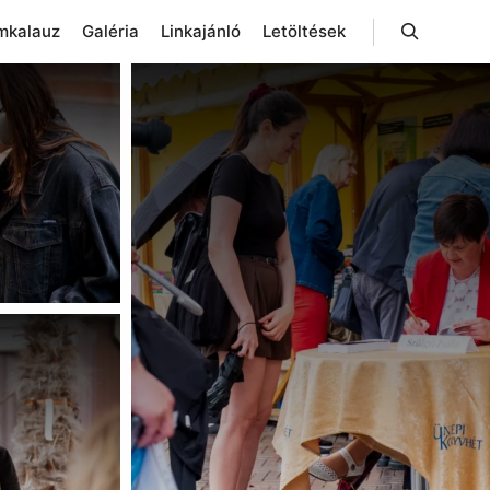
mkalauz
Galéria
Linkajánló
Letöltések
Keresés