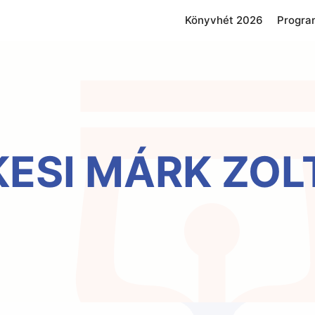
Könyvhét 2026
Progra
KESI MÁRK ZOL