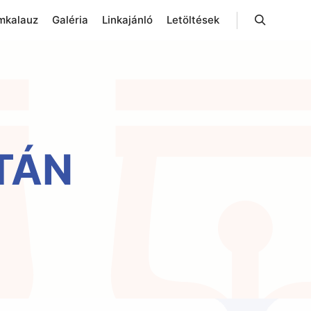
mkalauz
Galéria
Linkajánló
Letöltések
Keresés
TÁN