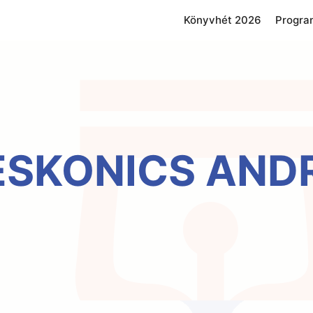
Könyvhét 2026
Progra
ESKONICS AND