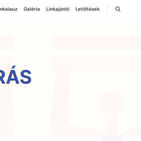
mkalauz
Galéria
Linkajánló
Letöltések
Keresés
RÁS