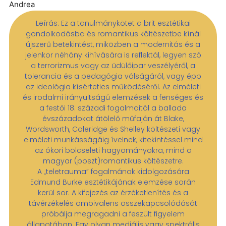
Andrea
Leírás: Ez a tanulmánykötet a brit esztétikai
gondolkodásba és romantikus költészetbe kínál
újszerű betekintést, miközben a modernitás és a
jelenkor néhány kihívására is reflektál, legyen szó
a terrorizmus vagy az üdülőipar veszélyéről, a
tolerancia és a pedagógia válságáról, vagy épp
az ideológia kísérteties működéséről. Az elméleti
és irodalmi irányultságú elemzések a fenséges és
a festői 18. századi fogalmaitól a ballada
évszázadokat átölelő műfaján át Blake,
Wordsworth, Coleridge és Shelley költészeti vagy
elméleti munkásságáig ívelnek, kitekintéssel mind
az ókori bölcseleti hagyományokra, mind a
magyar (poszt)romantikus költészetre.
A „teletrauma” fogalmának kidolgozására
Edmund Burke esztétikájának elemzése során
kerül sor. A kifejezés az érzéketlenítés és a
távérzékelés ambivalens összekapcsolódását
próbálja megragadni a feszült figyelem
állapotában. Egy olyan mediális vagy spektrális