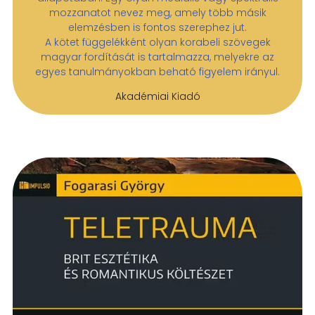
mozzanatot nevez meg, amely több másik
elemzésben is fontos szerephez jut.
A kötet függelékként olyan korabeli szövegek
magyar fordítását is tartalmazza, melyekre az
egyes tanulmányokban beható figyelem irányul.
Akadémiai Kiadó