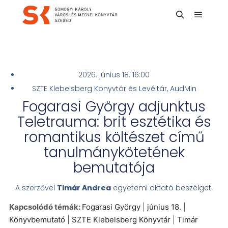
2026. június 18. 16:00
SZTE Klebelsberg Könyvtár és Levéltár, AudMin
Fogarasi György adjunktus
Teletrauma: brit esztétika és
romantikus költészet című
tanulmánykötetének
bemutatója
A szerzővel
Timár Andrea
egyetemi oktató beszélget.
Kapcsolódó témák:
Fogarasi György
|
június 18.
|
Könyvbemutató
|
SZTE Klebelsberg Könyvtár
|
Timár