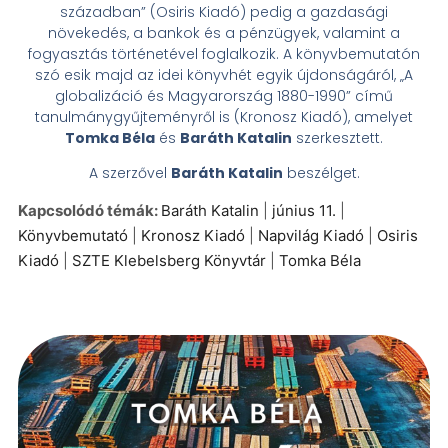
században” (Osiris Kiadó) pedig a gazdasági
növekedés, a bankok és a pénzügyek, valamint a
fogyasztás történetével foglalkozik. A könyvbemutatón
szó esik majd az idei könyvhét egyik újdonságáról, „A
globalizáció és Magyarország 1880-1990” című
tanulmánygyűjteményről is (Kronosz Kiadó), amelyet
Tomka Béla
és
Baráth Katalin
szerkesztett.
A szerzővel
Baráth Katalin
beszélget.
Kapcsolódó témák:
Baráth Katalin
|
június 11.
|
Könyvbemutató
|
Kronosz Kiadó
|
Napvilág Kiadó
|
Osiris
Kiadó
|
SZTE Klebelsberg Könyvtár
|
Tomka Béla