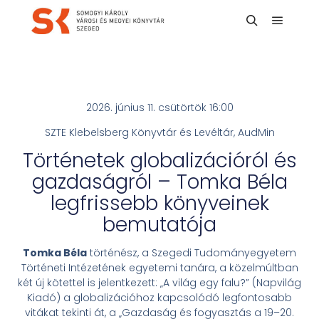
2026. június 11. csütörtök 16:00
SZTE Klebelsberg Könyvtár és Levéltár, AudMin
Történetek globalizációról és
gazdaságról – Tomka Béla
legfrissebb könyveinek
bemutatója
Tomka Béla
történész, a Szegedi Tudományegyetem
Történeti Intézetének egyetemi tanára, a közelmúltban
két új kötettel is jelentkezett: „A világ egy falu?” (Napvilág
Kiadó) a globalizációhoz kapcsolódó legfontosabb
vitákat tekinti át, a „Gazdaság és fogyasztás a 19–20.