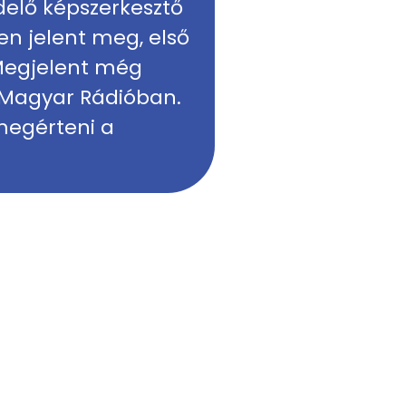
rdelő képszerkesztő
ben jelent meg, első
 Megjelent még
 Magyar Rádióban.
 megérteni a