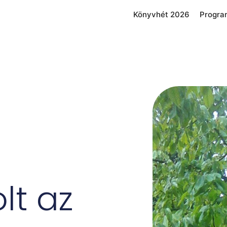
Könyvhét 2026
Progra
lt az