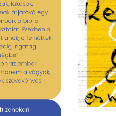
zak, lakások,
lnak átjáróvá egy
ódik a bibliai
sztalat. Ezekben a
lanok, a felnőttek
edig ingatag.
ségbe” –
eken az emberi
 hanem a vágyak,
ek szövevényes
lt zenekari