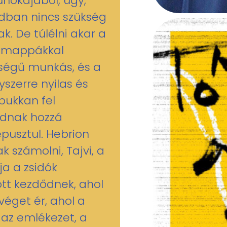
unokájából, úgy,
zadban nincs szükség
k. De túlélni akar a
a mappákkal
ségű munkás, és a
yszerre nyilas és
 bukkan fel
ódnak hozzá
pusztul. Hebrion
 számolni, Tajvi, a
ja a zsidók
ott kezdődnek, ahol
véget ér, ahol a
 az emlékezet, a