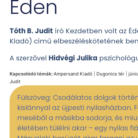
Éden
Tóth B. Judit
író
Kezdetben volt az 
Kiadó) című elbeszéléskötetének b
A szerzővel
Hidvégi Julika
pszichológ
Kapcsolódó témák:
Ampersand Kiadó
|
Dugonics tér
|
júni
Judit
Fülszöveg: Csodálatos dolgok törté
kislánnyal az újpesti nyilasházban. 
meséből a másikba sodorja, és miut
életében túlélni akar – egy nyilas fi