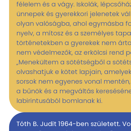
félelem és a vágy. Iskolák, lépcsőhá
ünnepek és gyerekkori jelenetek vá
olyan valóságba, ahol egymásba fon
nyelv, a mítosz és a személyes tapa
történetekben a gyerekek nem ártat
nem védelmezők, az erkölcsi rend p
„Menekültem a sötétségből a sötét
olvashatjuk e kötet lapjain, amely
sorsok nem egyenes vonal mentén,
a bűnök és a megváltás keresésén
labirintusából bomlanak ki.
Tóth B. Judit 1964-ben született. Vo