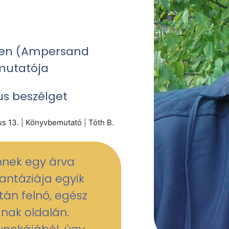
Éden (Ampersand
emutatója
us
beszélget
us 13.
|
Könyvbemutató
|
Tóth B.
nnek egy árva
Fantáziája egyik
án felnő, egész
ának oldalán.