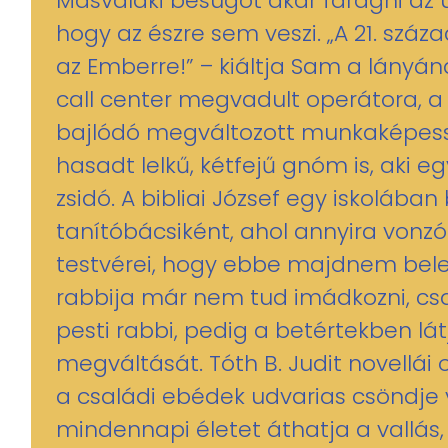
Másvalaki besúgót akar faragni az 
hogy az észre sem veszi. „A 21. szá
az Emberre!” – kiáltja Sam a lányána
call center megvadult operátora, 
bajlódó megváltozott munkaképes
hasadt lelkű, kétfejű gnóm is, aki eg
zsidó. A bibliai József egy iskolában
tanítóbácsiként, ahol annyira vonz
testvérei, hogy ebbe majdnem bele
rabbija már nem tud imádkozni, csak
pesti rabbi, pedig a betértekben lát
megváltását. Tóth B. Judit novellái 
a családi ebédek udvarias csöndje 
mindennapi életet áthatja a vallás,