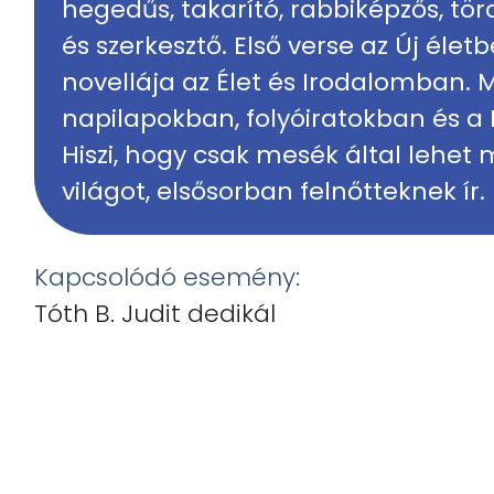
hegedűs, takarító, rabbiképzős, tö
és szerkesztő. Első verse az Új élet
novellája az Élet és Irodalomban.
napilapokban, folyóiratokban és a
Hiszi, hogy csak mesék által lehet
világot, elsősorban felnőtteknek ír.
Kapcsolódó esemény:
Tóth B. Judit dedikál