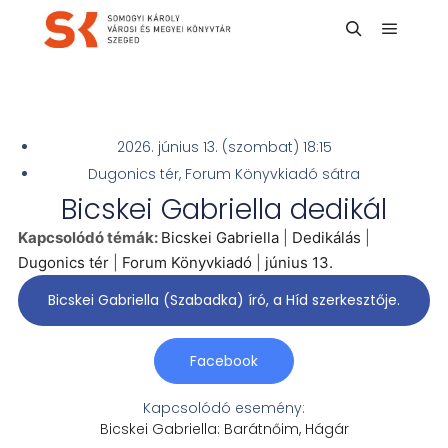
2026. június 13. (szombat) 18:15
Dugonics tér, Forum Könyvkiadó sátra
Bicskei Gabriella dedikál
Kapcsolódó témák:
Bicskei Gabriella
|
Dedikálás
|
Dugonics tér
|
Forum Könyvkiadó
|
június 13.
Bicskei Gabriella (Szabadka) író, a Híd szerkesztője.
Facebook
Kapcsolódó esemény:
Bicskei Gabriella: Barátnőim, Hágár