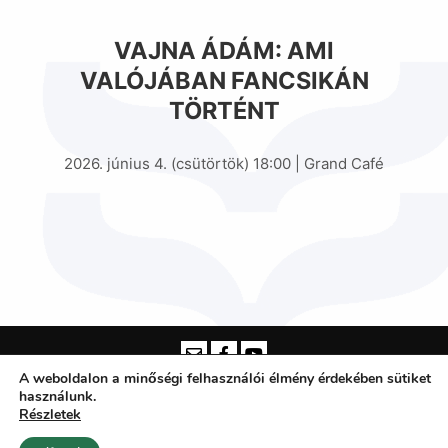
VAJNA ÁDÁM: AMI
VALÓJÁBAN FANCSIKÁN
TÖRTÉNT
2026. június 4. (csütörtök) 18:00 | Grand Café
A weboldalon a minőségi felhasználói élmény érdekében sütiket
használunk.
Somogyi Károly Városi és Megyei Könyvtár Szeged -
Részletek
2025 ©
| Tájékoztatás kép- és hangfelvétel