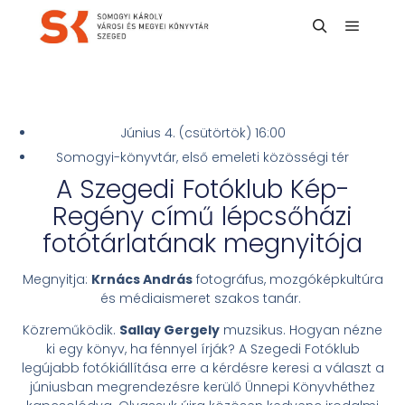
Június 4. (csütörtök) 16:00
Somogyi-könyvtár, első emeleti közösségi tér
A Szegedi Fotóklub Kép-
Regény című lépcsőházi
fotótárlatának megnyitója
Megnyitja:
Krnács András
fotográfus, mozgóképkultúra
és médiaismeret szakos tanár.
Közreműködik.
Sallay Gergely
muzsikus. Hogyan nézne
ki egy könyv, ha fénnyel írják? A Szegedi Fotóklub
legújabb fotókiállítása erre a kérdésre keresi a választ a
júniusban megrendezésre kerülő Ünnepi Könyvhéthez