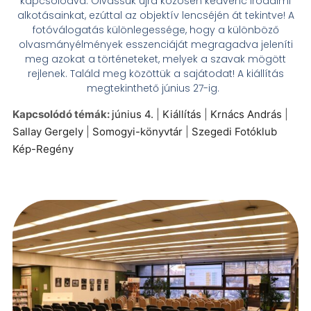
kapcsolódva. Olvassuk újra közösen kedvenc irodalmi
alkotásainkat, ezúttal az objektív lencséjén át tekintve! A
fotóválogatás különlegessége, hogy a különböző
olvasmányélmények esszenciáját megragadva jeleníti
meg azokat a történeteket, melyek a szavak mögött
rejlenek. Találd meg közöttük a sajátodat! A kiállítás
megtekinthető június 27-ig.
Kapcsolódó témák:
június 4.
|
Kiállítás
|
Krnács András
|
Sallay Gergely
|
Somogyi-könyvtár
|
Szegedi Fotóklub
Kép-Regény