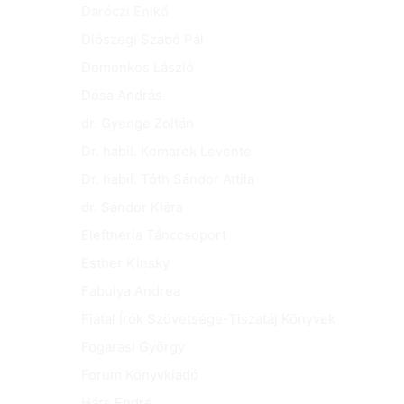
Daróczi Enikő
Diószegi Szabó Pál
Domonkos László
Dósa András
dr. Gyenge Zoltán
Dr. habil. Komarek Levente
Dr. habil. Tóth Sándor Attila
dr. Sándor Klára
Eleftheria Tánccsoport
Esther Kinsky
Fabulya Andrea
Fiatal Írók Szövetsége-Tiszatáj Könyvek
Fogarasi György
Forum Könyvkiadó
Hárs Endre