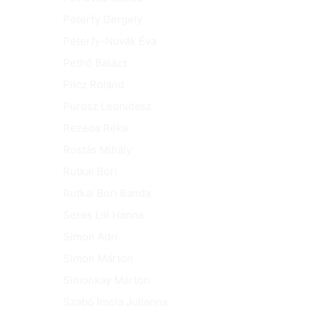
Péterfy Gergely
Péterfy-Novák Éva
Pethő Balázs
Pilcz Roland
Purosz Leonidasz
Rezeda Réka
Rostás Mihály
Rutkai Bori
Rutkai Bori Banda
Seres Lili Hanna
Simon Adri
Simon Márton
Simonkay Márton
Szabó Imola Julianna