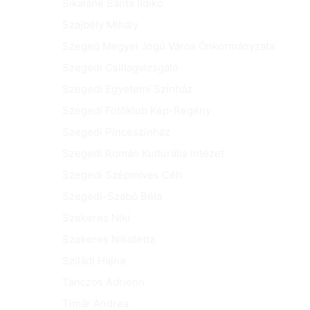
Sikaláné Sánta Ildikó
Szajbély Mihály
Szeged Megyei Jogú Város Önkormányzata
Szegedi Csillagvizsgáló
Szegedi Egyetemi Színház
Szegedi Fotóklub Kép-Regény
Szegedi Pinceszínház
Szegedi Román Kulturális Intézet
Szegedi Szépmíves Céh
Szegedi-Szabó Béla
Szekeres Niki
Szekeres Nikoletta
Sziládi Hajna
Tánczos Adrienn
Timár Andrea