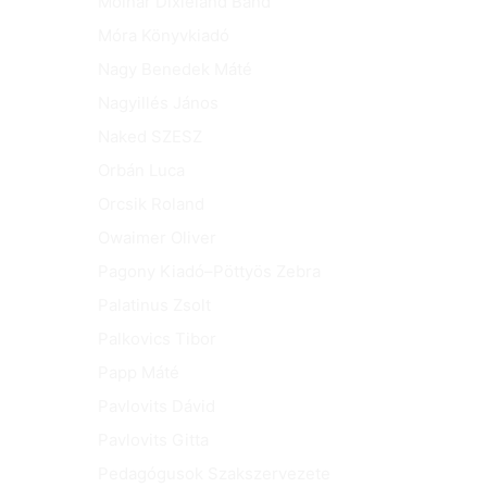
Molnár Dixieland Band
Móra Könyvkiadó
Nagy Benedek Máté
Nagyillés János
Naked SZESZ
Orbán Luca
Orcsik Roland
Owaimer Oliver
Pagony Kiadó–Pöttyös Zebra
Palatinus Zsolt
Palkovics Tibor
Papp Máté
Pavlovits Dávid
Pavlovits Gitta
Pedagógusok Szakszervezete