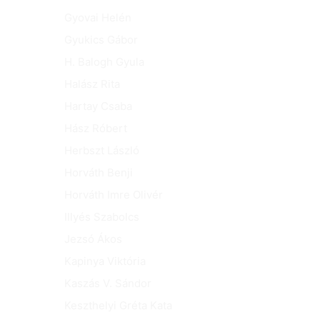
Gyovai Helén
Gyukics Gábor
H. Balogh Gyula
Halász Rita
Hartay Csaba
Hász Róbert
Herbszt László
Horváth Benji
Horváth Imre Olivér
Illyés Szabolcs
Jezsó Ákos
Kapinya Viktória
Kaszás V. Sándor
Keszthelyi Gréta Kata