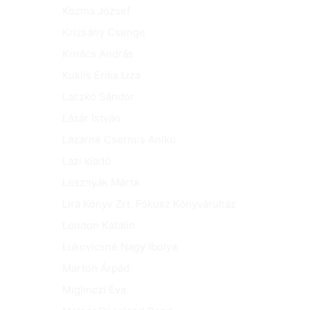
Kozma József
Krizsány Csenge
Krnács András
Kuklis Erika Liza
Laczkó Sándor
Lázár István
Lázárné Csernus Anikó
Lazi kiadó
Lesznyák Márta
Líra Könyv Zrt. Fókusz Könyváruház
London Katalin
Lukovicsné Nagy Ibolya
Marton Árpád
Miglinczi Éva