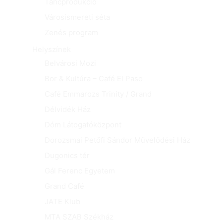
Táncprodukció
Városismereti séta
Zenés program
Helyszínek
Belvárosi Mozi
Bor & Kultúra – Café El Paso
Café Emmarozs Trinity / Grand
Délvidék Ház
Dóm Látogatóközpont
Dorozsmai Petőfi Sándor Művelődési Ház
Dugonics tér
Gál Ferenc Egyetem
Grand Café
JATE Klub
MTA SZAB Székház