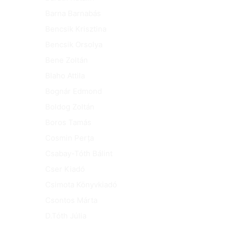
Barna Barnabás
Bencsik Krisztina
Bencsik Orsolya
Bene Zoltán
Blaho Attila
Bognár Edmond
Boldog Zoltán
Boros Tamás
Cosmin Perța
Csabay-Tóth Bálint
Cser Kiadó
Csimota Könyvkiadó
Csontos Márta
D.Tóth Júlia