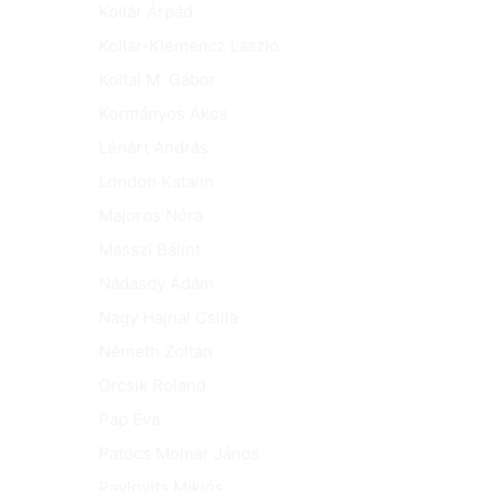
Kollár Árpád
Kollár-Klemencz László
Koltai M. Gábor
Kormányos Ákos
Lénárt András
London Katalin
Majoros Nóra
Masszi Bálint
Nádasdy Ádám
Nagy Hajnal Csilla
Németh Zoltán
Orcsik Roland
Pap Éva
Patócs Molnár János
Pavlovits Miklós