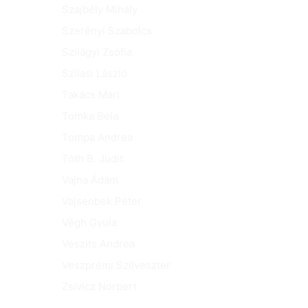
Szajbély Mihály
Szerényi Szabolcs
Szilágyi Zsófia
Szilasi László
Takács Mari
Tomka Béla
Tompa Andrea
Tóth B. Judit
Vajna Ádám
Vajsenbek Péter
Végh Gyula
Vészits Andrea
Veszprémi Szilveszter
Zsivicz Norbert