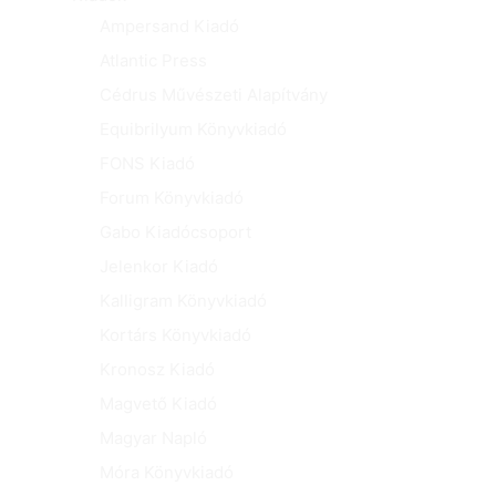
Ampersand Kiadó
Atlantic Press
Cédrus Művészeti Alapítvány
Equibrilyum Könyvkiadó
FONS Kiadó
Forum Könyvkiadó
Gabo Kiadócsoport
Jelenkor Kiadó
Kalligram Könyvkiadó
Kortárs Könyvkiadó
Kronosz Kiadó
Magvető Kiadó
Magyar Napló
Móra Könyvkiadó