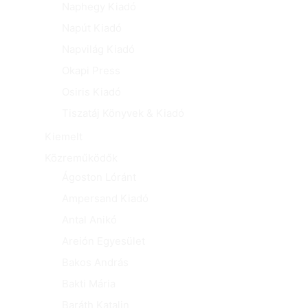
Naphegy Kiadó
Napút Kiadó
Napvilág Kiadó
Okapi Press
Osiris Kiadó
Tiszatáj Könyvek & Kiadó
Kiemelt
Közreműködők
Ágoston Lóránt
Ampersand Kiadó
Antal Anikó
Areión Egyesület
Bakos András
Bakti Mária
Baráth Katalin