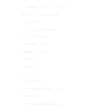
Hevesiné Kratochwill Katalin
Homo Ludens Project
Horváth Benji
Írott Szó Könyvesbolt
Kékesi Márk Zoltán
Kelemen Zoltán
Kisimre Ferenc
Kiss Ágnes
Kiss Attila
Kocsi Lajos
Kollár Árpád
Könyvmolyképző Kiadó
Kora Korina
Kövér Béla Bábszínház