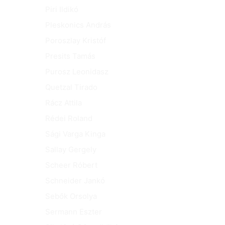
Piri Ildikó
Pleskonics András
Poroszlay Kristóf
Presits Tamás
Purosz Leonidasz
Quetzal Tirado
Rácz Attila
Rédei Roland
Sági Varga Kinga
Sallay Gergely
Scheer Róbert
Schneider Jankó
Sebők Orsolya
Sermann Eszter