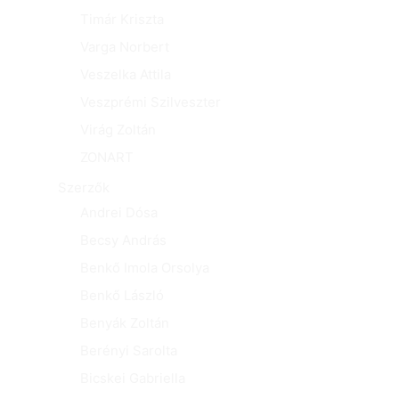
Timár Kriszta
Varga Norbert
Veszelka Attila
Veszprémi Szilveszter
Virág Zoltán
ZONART
Szerzők
Andrei Dósa
Becsy András
Benkő Imola Orsolya
Benkő László
Benyák Zoltán
Berényi Sarolta
Bicskei Gabriella