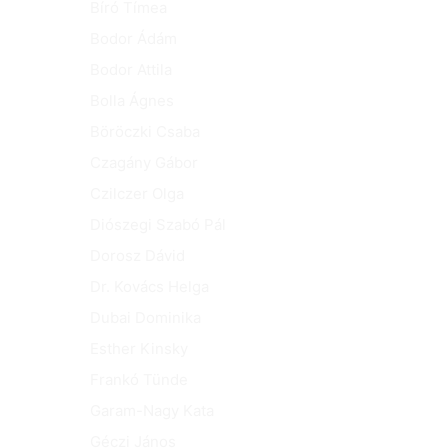
Bíró Tímea
Bodor Ádám
Bodor Attila
Bolla Ágnes
Böröczki Csaba
Czagány Gábor
Czilczer Olga
Diószegi Szabó Pál
Dorosz Dávid
Dr. Kovács Helga
Dubai Dominika
Esther Kinsky
Frankó Tünde
Garam-Nagy Kata
Géczi János