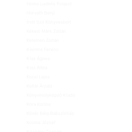
Homo Ludens Project
Horváth Benji
Írott Szó Könyvesbolt
Kékesi Márk Zoltán
Kelemen Zoltán
Kisimre Ferenc
Kiss Ágnes
Kiss Attila
Kocsi Lajos
Kollár Árpád
Könyvmolyképző Kiadó
Kora Korina
Kövér Béla Bábszínház
Kozma József
Krizsány Csenge