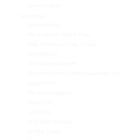
Zenés program
Helyszínek
Belvárosi Mozi
Bor & Kultúra – Café El Paso
Café Emmarozs Trinity / Grand
Délvidék Ház
Dóm Látogatóközpont
Dorozsmai Petőfi Sándor Művelődési Ház
Dugonics tér
Gál Ferenc Egyetem
Grand Café
JATE Klub
MTA SZAB Székház
No Milk Today