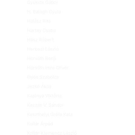
Gyukics Gábor
H. Balogh Gyula
Halász Rita
Hartay Csaba
Hász Róbert
Herbszt László
Horváth Benji
Horváth Imre Olivér
Illyés Szabolcs
Jezsó Ákos
Kapinya Viktória
Kaszás V. Sándor
Keszthelyi Gréta Kata
Kollár Árpád
Kollár-Klemencz László