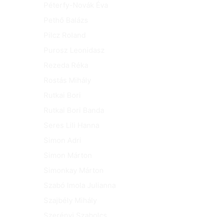
Péterfy-Novák Éva
Pethő Balázs
Pilcz Roland
Purosz Leonidasz
Rezeda Réka
Rostás Mihály
Rutkai Bori
Rutkai Bori Banda
Seres Lili Hanna
Simon Adri
Simon Márton
Simonkay Márton
Szabó Imola Julianna
Szajbély Mihály
Szerényi Szabolcs