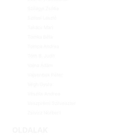
Szilágyi Zsófia
Szilasi László
Takács Mari
Tomka Béla
Tompa Andrea
Tóth B. Judit
Vajna Ádám
Vajsenbek Péter
Végh Gyula
Vészits Andrea
Veszprémi Szilveszter
Zsivicz Norbert
OLDALAK