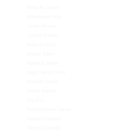
Koltai M. Gábor
Kormányos Ákos
Lénárt András
London Katalin
Majoros Nóra
Masszi Bálint
Nádasdy Ádám
Nagy Hajnal Csilla
Németh Zoltán
Orcsik Roland
Pap Éva
Patócs Molnár János
Pavlovits Miklós
Péterfy Gergely