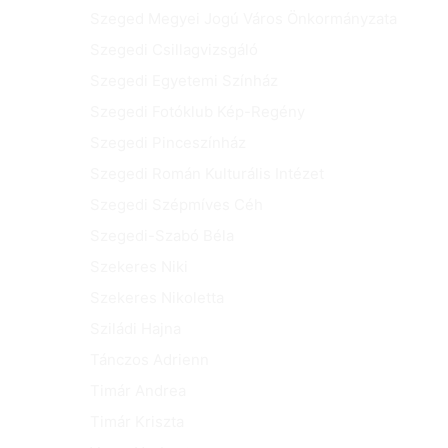
Szeged Megyei Jogú Város Önkormányzata
Szegedi Csillagvizsgáló
Szegedi Egyetemi Színház
Szegedi Fotóklub Kép-Regény
Szegedi Pinceszínház
Szegedi Román Kulturális Intézet
Szegedi Szépmíves Céh
Szegedi-Szabó Béla
Szekeres Niki
Szekeres Nikoletta
Sziládi Hajna
Tánczos Adrienn
Timár Andrea
Timár Kriszta