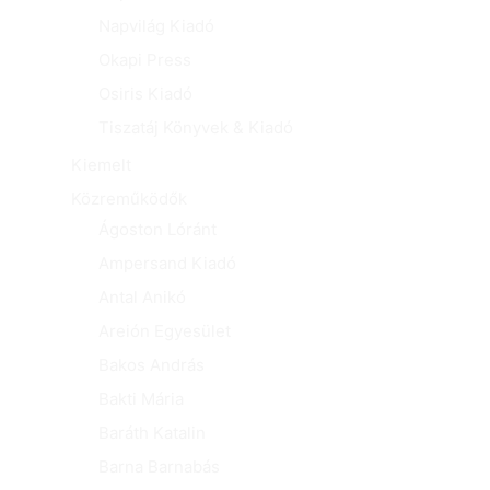
Napvilág Kiadó
Okapi Press
Osiris Kiadó
Tiszatáj Könyvek & Kiadó
Kiemelt
Közreműködők
Ágoston Lóránt
Ampersand Kiadó
Antal Anikó
Areión Egyesület
Bakos András
Bakti Mária
Baráth Katalin
Barna Barnabás