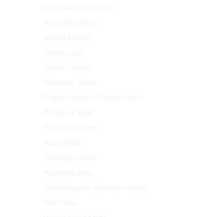
Nagy Benedek Máté
Nagyillés János
Naked SZESZ
Orbán Luca
Orcsik Roland
Owaimer Oliver
Pagony Kiadó–Pöttyös Zebra
Palatinus Zsolt
Palkovics Tibor
Papp Máté
Pavlovits Dávid
Pavlovits Gitta
Pedagógusok Szakszervezete
Piri Ildikó