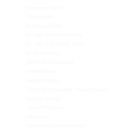
Domonkos László
Dósa András
dr. Gyenge Zoltán
Dr. habil. Komarek Levente
Dr. habil. Tóth Sándor Attila
dr. Sándor Klára
Eleftheria Tánccsoport
Esther Kinsky
Fabulya Andrea
Fiatal Írók Szövetsége-Tiszatáj Könyvek
Fogarasi György
Forum Könyvkiadó
Hárs Endre
Hevesiné Kratochwill Katalin