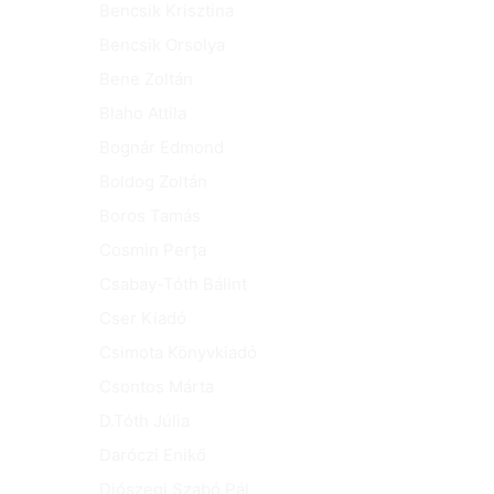
Bencsik Krisztina
Bencsik Orsolya
Bene Zoltán
Blaho Attila
Bognár Edmond
Boldog Zoltán
Boros Tamás
Cosmin Perța
Csabay-Tóth Bálint
Cser Kiadó
Csimota Könyvkiadó
Csontos Márta
D.Tóth Júlia
Daróczi Enikő
Diószegi Szabó Pál