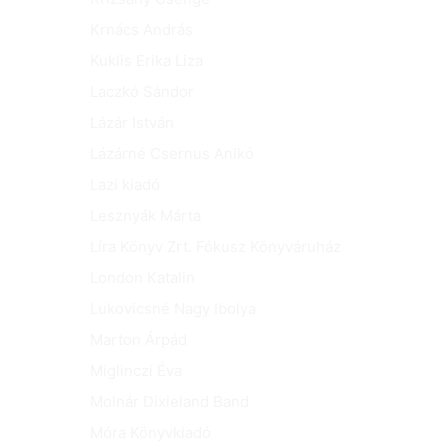
Krnács András
Kuklis Erika Liza
Laczkó Sándor
Lázár István
Lázárné Csernus Anikó
Lazi kiadó
Lesznyák Márta
Líra Könyv Zrt. Fókusz Könyváruház
London Katalin
Lukovicsné Nagy Ibolya
Marton Árpád
Miglinczi Éva
Molnár Dixieland Band
Móra Könyvkiadó