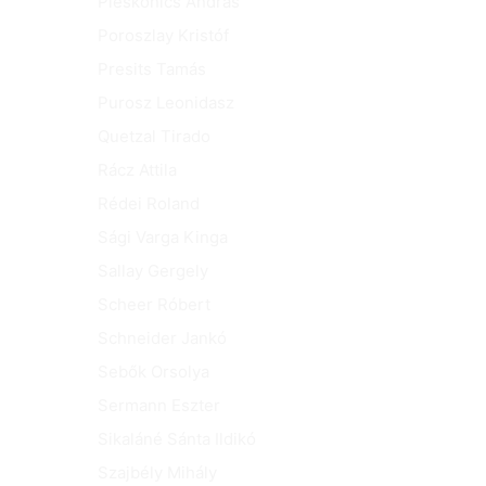
Pleskonics András
Poroszlay Kristóf
Presits Tamás
Purosz Leonidasz
Quetzal Tirado
Rácz Attila
Rédei Roland
Sági Varga Kinga
Sallay Gergely
Scheer Róbert
Schneider Jankó
Sebők Orsolya
Sermann Eszter
Sikaláné Sánta Ildikó
Szajbély Mihály