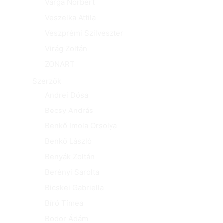
Varga Norbert
Veszelka Attila
Veszprémi Szilveszter
Virág Zoltán
ZONART
Szerzők
Andrei Dósa
Becsy András
Benkő Imola Orsolya
Benkő László
Benyák Zoltán
Berényi Sarolta
Bicskei Gabriella
Bíró Tímea
Bodor Ádám