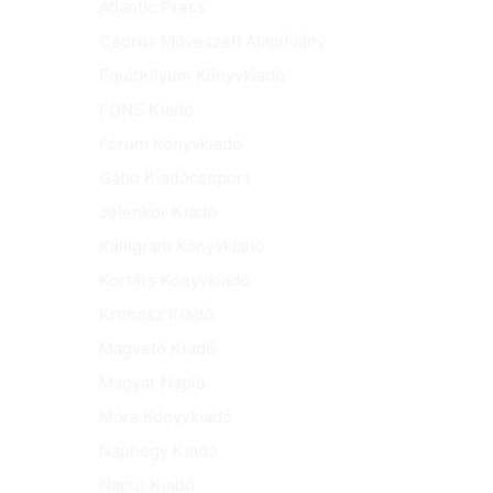
Atlantic Press
Cédrus Művészeti Alapítvány
Equibrilyum Könyvkiadó
FONS Kiadó
Forum Könyvkiadó
Gabo Kiadócsoport
Jelenkor Kiadó
Kalligram Könyvkiadó
Kortárs Könyvkiadó
Kronosz Kiadó
Magvető Kiadó
Magyar Napló
Móra Könyvkiadó
Naphegy Kiadó
Napút Kiadó