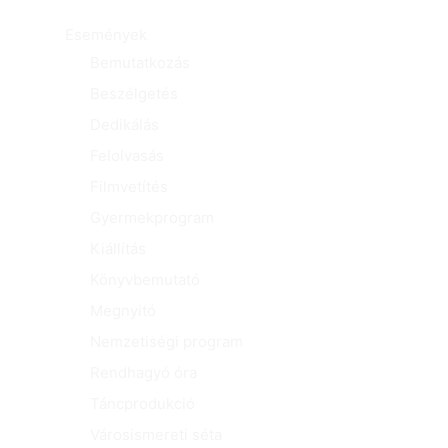
Események
Bemutatkozás
Beszélgetés
Dedikálás
Felolvasás
Filmvetítés
Gyermekprogram
Kiállítás
Könyvbemutató
Megnyitó
Nemzetiségi program
Rendhagyó óra
Táncprodukció
Városismereti séta