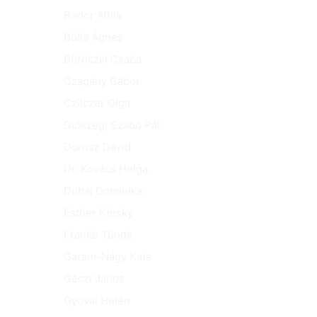
Bodor Attila
Bolla Ágnes
Böröczki Csaba
Czagány Gábor
Czilczer Olga
Diószegi Szabó Pál
Dorosz Dávid
Dr. Kovács Helga
Dubai Dominika
Esther Kinsky
Frankó Tünde
Garam-Nagy Kata
Géczi János
Gyovai Helén