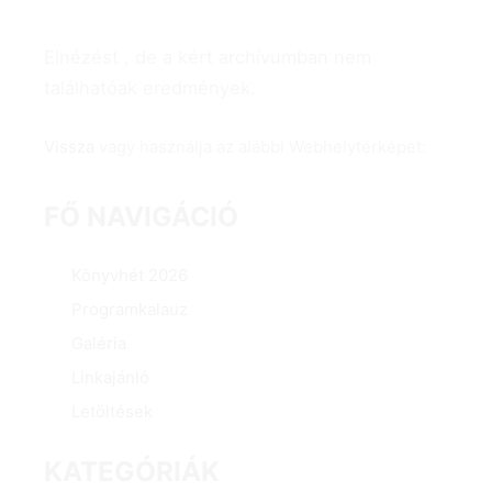
Elnézést , de a kért archívumban nem
találhatóak eredmények.
Vissza
vagy használja az alábbi Webhelytérképet:
FŐ NAVIGÁCIÓ
Könyvhét 2026
Programkalauz
Galéria
Linkajánló
Letöltések
KATEGÓRIÁK